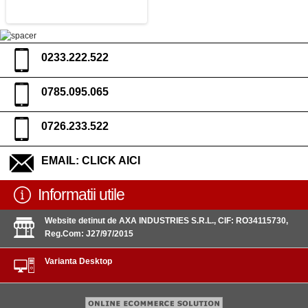
0233.222.522
0785.095.065
0726.233.522
EMAIL:
CLICK AICI
Informatii utile
Website detinut de AXA INDUSTRIES S.R.L., CIF: RO34115730,
Reg.Com: J27/97/2015
Varianta Desktop