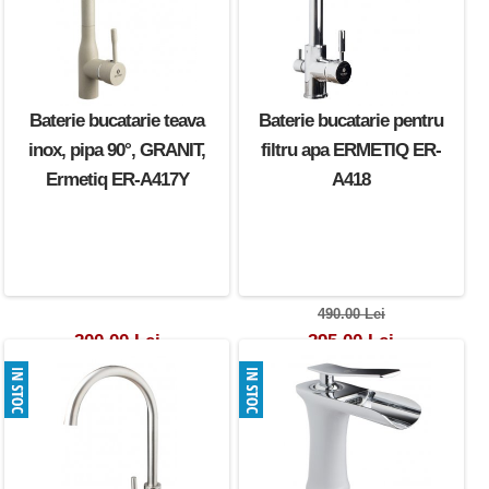
Baterie bucatarie teava
Baterie bucatarie pentru
inox, pipa 90°, GRANIT,
filtru apa ERMETIQ ER-
Ermetiq ER-A417Y
A418
490.00 Lei
200.00 Lei
295.00 Lei