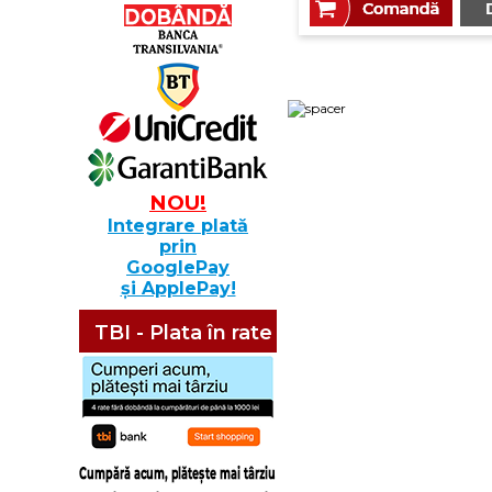
NOU!
Integrare plată
prin
GooglePay
și ApplePay!
TBI - Plata în rate