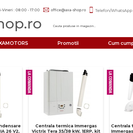
-Vineri : 08:00 - 17:00
office@axa-shop.ro
Telefon/WhatsApp 
XAMOTORS
Promotii
Cum cump
ondensare
Centrala termica Immergas
Centrala 
IA 26 V2,
Victrix Tera 35/38 kW, 1ERP, kit
Immergas 