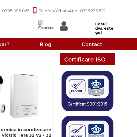
: 0785.095.065
Telefon/WhatsApp : 0726.233.522
Cosul
dvs. este
gol
ar?
Blog
Contact
Certificare ISO
termica in condensare
Victrix Tera 32 V2 - 32