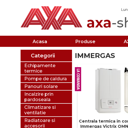
Luni
Acasa
Produse
A
IMMERGAS
Categorii
Echipamente
termice
Pompe de caldura
Panouri solare
Incalzire prin
pardoseala
Climatizare si
ventilatie
Radiatoare si
Centrala termica in c
accesorii
Immergas Victrix OMN