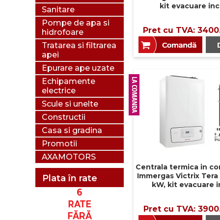
kit evacuare inc
Sanitare
Pompe de apa si
Pret cu TVA: 3400
hidrofoare
Tratarea si filtrarea
apei
Epurare ape uzate
Echipamente
electrice
Scule si unelte
Constructii
Casa si gradina
Promotii
AXAMOTORS
Centrala termica in c
Immergas Victrix Tera
Plata în rate
kW, kit evacuare i
Pret cu TVA: 3900