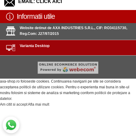
EMAIL:
CLICK AICI
Informatii utile
Website detinut de AXA INDUSTRIES S.R.L., CIF: RO34115730,
Reg.Com: J27/97/2015
Varianta Desktop
axa-shop.ro foloseste cookies. Continuarea navigarii pe site se considera
acceptarea
politicii de utilizare cookies
. Pentru o experienta mai buna in site-ul
nostru folosim si sisteme de analiza si marketing conform
politicii de protejare a
datelor
.
Am citit si accept
Afla mai mult