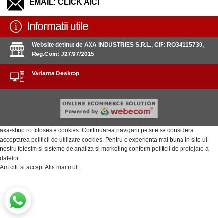
EMAIL:
CLICK AICI
Informatii utile
Website detinut de AXA INDUSTRIES S.R.L., CIF: RO34115730,
Reg.Com: J27/97/2015
Varianta Desktop
axa-shop.ro foloseste cookies. Continuarea navigarii pe site se considera
acceptarea
politicii de utilizare cookies
. Pentru o experienta mai buna in site-ul
nostru folosim si sisteme de analiza si marketing conform
politicii de protejare a
datelor
.
Am citit si accept
Afla mai mult