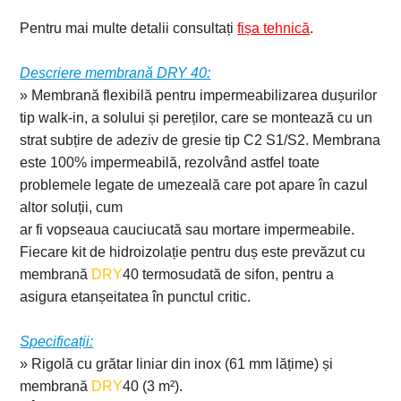
Pentru mai multe detalii consultați
fișa tehnică
.
Descriere membrană DRY 40:
» Membrană flexibilă pentru impermeabilizarea dușurilor
tip walk-in, a solului și pereților, care se montează cu un
strat subțire de adeziv de gresie tip C2 S1/S2. Membrana
este 100% impermeabilă, rezolvând astfel toate
problemele legate de umezeală care pot apare în cazul
altor soluții, cum
ar fi vopseaua cauciucată sau mortare impermeabile.
Fiecare kit de hidroizolație pentru duș este prevăzut cu
membrană
DRY
40 termosudată de sifon, pentru a
asigura etanșeitatea în punctul critic.
Specificații:
» Rigolă cu grătar liniar din inox (61 mm lățime) și
membrană
DRY
40 (3 m²).