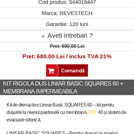
Cod produs: 544018447
Marca:
REVESTECH
Garantie: 120 luni
Aveti intrebari ?
»
Pret: 690.00 Lei
Pret: 680.00 Lei / inclus TVA 21%
KIT RIGOLA DUS LINIAR BASIC SQUARES 60 +
MEMBRANA IMPERMEABILA
Kit de drenaj duș Linear Basic SQUARES 60 – kit pentru
dușurile la nivelul pardoselii cu membrană
DRY
40 și sistem de
evacuare sifonică.
LINEAR BASIC SQUARES - Pentru dușuri la nivelul