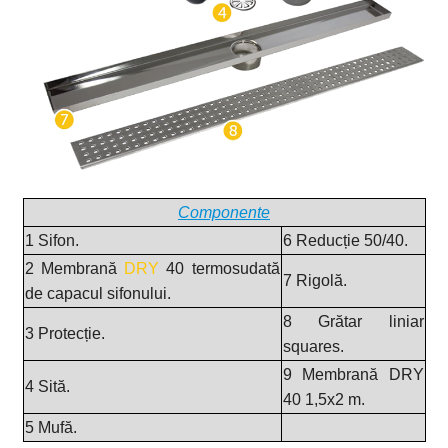
Componente
1 Sifon.
6 Reducție 50/40.
2 Membrană
DRY
40 termosudată
7 Rigolă.
de capacul sifonului.
8 Grătar liniar
3 Protecție.
squares.
9 Membrană DRY
4 Sită.
40 1,5x2 m.
5 Mufă.