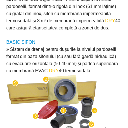
pardoselii, format dintr-o rigolă din inox (61 mm lățime)
cu grătar din inox, sifon cu membrană
impermeabilă
termosudată și 3 m² de membrană impermeabilă
DRY
40
care asigură etanșeitatea completă a zonei de duș.
BASIC SIFON
» Sistem de drenaj pentru dușurile la nivelul pardoselii
format din baza sifonului
(cu sau fără gardă hidraulică)
cu evacuare orizontală (50-40 mm) și partea
superioară
cu membrană EVAC
DRY
40 termosudată.