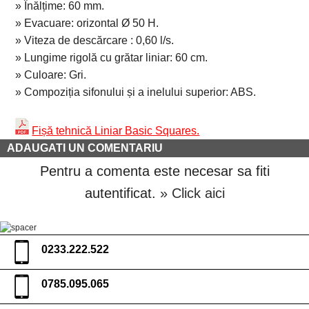
» Înălțime: 60 mm.
» Evacuare: orizontal Ø 50 H.
» Viteza de descărcare : 0,60 l/s.
» Lungime rigolă cu grătar liniar: 60 cm.
» Culoare: Gri.
» Compoziția sifonului și a inelului superior: ABS.
Fișă tehnică Liniar Basic Squares.
ADAUGATI UN COMENTARIU
Pentru a comenta este necesar sa fiti
autentificat.
» Click aici
0233.222.522
0785.095.065